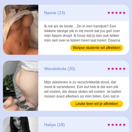
Nasrie (23)
★★★★★
Ik ruk als de beste... Zin in een handjob? Een
lekkere stevige pik in mij mond dat jou geil over
mijn lippen druipt. Ik hoop dat jij dan ook lekker
mijn geil over je lippen heen laat lopen. Daarna
als we zijn bijgekomen van de eerste ronde gaan
Wulpse studente wil aftrekken
we door met doggy en welke komt erna? ...
Wendolinda (20)
★★★★★
Mijn seksleven is zo verschrikkelijk dood, dat
moet ik veranderen. Een kut heb ik die een pik
wil voelen, die diepe stoten wil voelen. Je ballen
mogen goed afketsen op mijn billen. Een gat in
de lucht zal ik springen als dit eindelijk gaat
Leuke teen wil je aftrekken
lukken. ...
Hatiye (18)
★★★★★