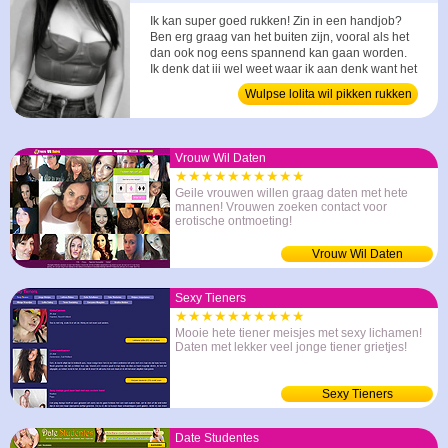
Ik kan super goed rukken! Zin in een handjob?
Ben erg graag van het buiten zijn, vooral als het
dan ook nog eens spannend kan gaan worden.
Ik denk dat jij wel weet waar ik aan denk want het
zou eerder een pik lik zijn dan een picknick. ...
Wulpse lolita wil pikken rukken
Vrouw Wil Daten
★★★★★★★★★★
Geile vrouwen willen graag daten met hete
mannen! Vrouwen zoeken contact voor
erotische ontmoeting!
Vrouw Wil Daten
Sexy Tieners
★★★★★★★★★★
Mooie hete tiener meisjes met sexy lichamen!
Daten met lekker veel jonge tiener grietjes!
Sexy Tieners
Date Studentes