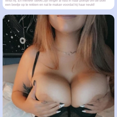
vindt hij. En meneer steekt zijn vinger al vast in haar poesje om de boel
een beetje op te rekken en nat te makan voordat hij haar neukt!