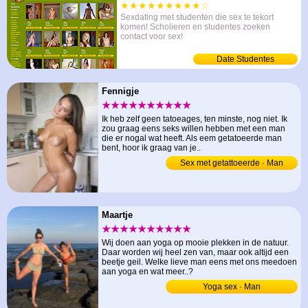
★★★★★★★★★☆
Sexdating met studenten die sex te tekort
komen! Scholieren en studentes zoeken
contact voor sex!
Date Studentes
Fennigje
★★★★★★★★★★
Ik heb zelf geen tatoeages, ten minste, nog niet. Ik
zou graag eens seks willen hebben met een man
die er nogal wat heeft. Als eem getatoeerde man
bent, hoor ik graag van je..
Sex met getattoeerde · Man
Maartje
★★★★★★★★★★
Wij doen aan yoga op mooie plekken in de natuur.
Daar worden wij heel zen van, maar ook altijd een
beetje geil. Welke lieve man eens met ons meedoen
aan yoga en wat meer..?
Yoga sex · Man