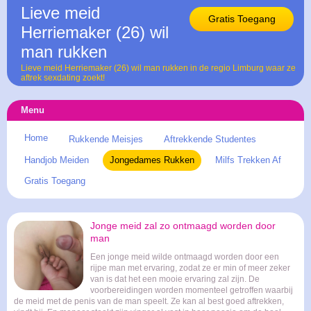
Lieve meid
Gratis Toegang
Herriemaker (26) wil
man rukken
Lieve meid Herriemaker (26) wil man rukken in de regio Limburg waar ze
aftrek sexdating zoekt!
Menu
Home
Rukkende Meisjes
Aftrekkende Studentes
Handjob Meiden
Jongedames Rukken
Milfs Trekken Af
Gratis Toegang
Jonge meid zal zo ontmaagd worden door
man
Een jonge meid wilde ontmaagd worden door een
rijpe man met ervaring, zodat ze er min of meer zeker
van is dat het een mooie ervaring zal zijn. De
voorbereidingen worden momenteel getroffen waarbij
de meid met de penis van de man speelt. Ze kan al best goed aftrekken,